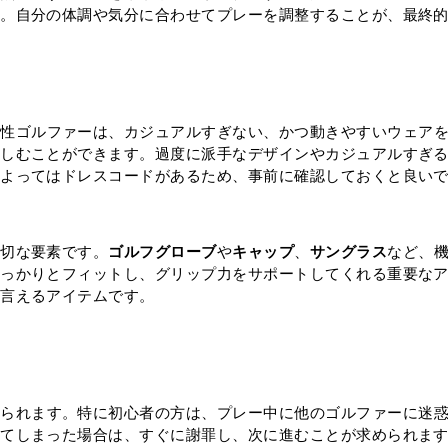
う。自分の体調や気分に合わせてプレーを調整することが、最終
女性ゴルファーは、カジュアルすぎない、かつ動きやすいウェア
楽しむことができます。過度に派手なデザインやカジュアルすぎ
によってはドレスコードがあるため、事前に確認しておくと良い
大切な要素です。
ゴルフグローブ
や
キャップ
、
サングラス
など、
しっかりとフィットし、グリップ力をサポートしてくれる重要な
も言えるアイテムです。
められます。特に初心者の方は、プレー中に他のゴルファーに迷
ってしまった場合は、すぐに謝罪し、次に進むことが求められま