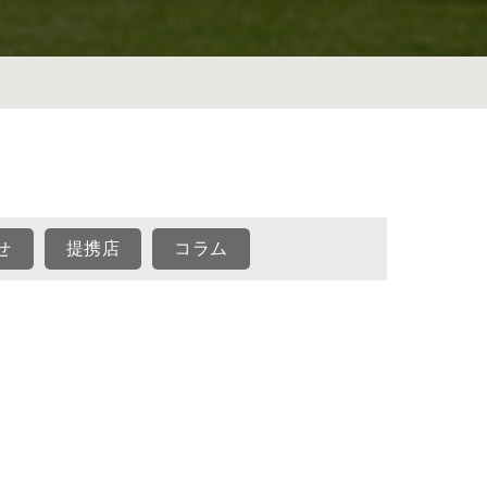
せ
提携店
コラム