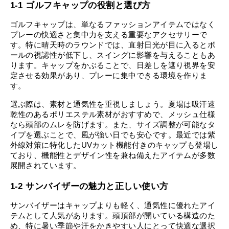
1-1 ゴルフキャップの役割と選び方
ゴルフキャップは、単なるファッションアイテムではなく
プレーの快適さと集中力を支える重要なアクセサリーで
す。特に晴天時のラウンドでは、直射日光が目に入るとボ
ールの視認性が低下し、スイングに影響を与えることもあ
ります。キャップをかぶることで、日差しを遮り視界を安
定させる効果があり、プレーに集中できる環境を作りま
す。
選ぶ際は、素材と通気性を重視しましょう。夏場は吸汗速
乾性のあるポリエステル素材がおすすめで、メッシュ仕様
なら頭部のムレを防げます。また、サイズ調整が可能なタ
イプを選ぶことで、風が強い日でも安心です。最近では紫
外線対策に特化したUVカット機能付きのキャップも登場し
ており、機能性とデザイン性を兼ね備えたアイテムが多数
展開されています。
1-2 サンバイザーの魅力と正しい使い方
サンバイザーはキャップよりも軽く、通気性に優れたアイ
テムとして人気があります。頭頂部が開いている構造のた
め、特に暑い季節や汗をかきやすい人にとって快適な選択