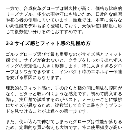
一方で、合成皮革グローブは耐久性が高く、価格も比較的
リーズナブル。多少の雨や汗にも強いため、日常的な練習
や初心者の使用に向いています。最近では、本革に劣らな
い高性能モデルも多く登場しており、天候や使用頻度に応
じて複数使い分けるのもおすすめです。
2-3 サイズ感とフィット感の見極め方
ゴルフグローブ選びで最も重要なのがサイズ感とフィット
感です。サイズが合わないと、クラブをしっかり握れずス
イングの安定性に大きく影響します。特に大きすぎるグロ
ーブはシワができやすく、インパクト時のエネルギー伝達
を妨げる原因にもなります。
理想的なフィット感は、手のひらと指の間に無駄な隙間が
なく、ピタッと吸い付くような感覚です。初めて購入する
際は、実店舗で試着するのがベスト。メーカーごとに微妙
にサイズが異なるため、複数試して自分に最も合うブラン
ドを見つけることが上達への第一歩です。
また、使い込んで伸びてしまったグローブは性能が落ちる
ため、定期的な買い替えも大切です。特に使用頻度が高い