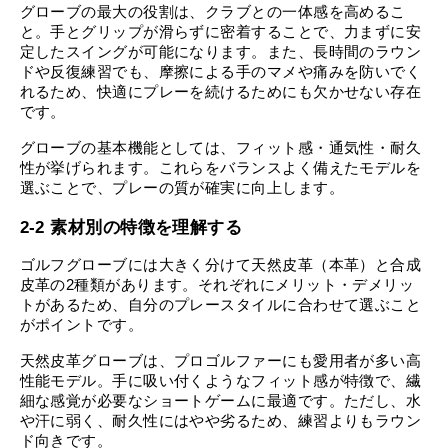
グローブの最大の役割は、クラブとの一体感を高めるこ
と。手とグリップが滑らずに密着することで、力まずに安
定したスイングが可能になります。また、長時間のラウン
ドや反復練習でも、摩擦による手のマメや痛みを防いでく
れるため、快適にプレーを続けるためにも欠かせない存在
です。
グローブの基本機能としては、フィット感・通気性・耐久
性が挙げられます。これらをバランスよく備えたモデルを
選ぶことで、プレーの質が確実に向上します。
2-2 素材別の特徴を理解する
ゴルフグローブには大きく分けて天然皮革（本革）と合成
皮革の2種類があります。それぞれにメリット・デメリッ
トがあるため、自分のプレースタイルに合わせて選ぶこと
がポイントです。
天然皮革グローブは、プロゴルファーにも愛用者が多い高
性能モデル。手に吸い付くようなフィット感が特徴で、繊
細な感覚が必要なショートゲームに最適です。ただし、水
や汗に弱く、耐久性にはやや劣るため、練習よりもラウン
ド向きです。