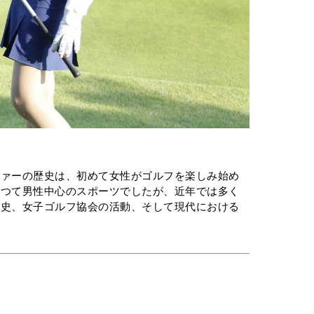
ファーの歴史は、初めて女性がゴルフを楽しみ始め
かつて男性中心のスポーツでしたが、近年では多く
歴史、女子ゴルフ協会の活動、そして現代における