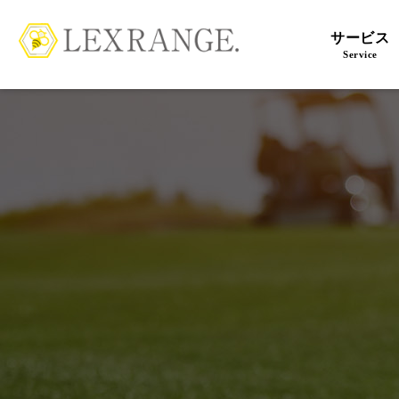
サービス
Service