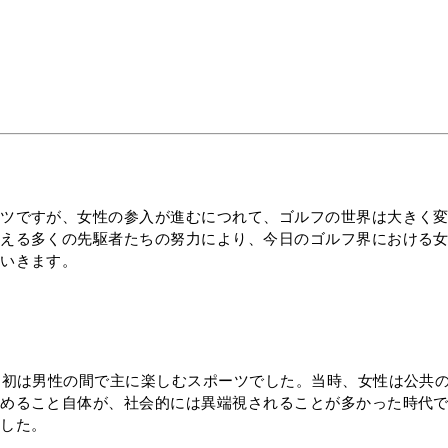
ーツですが、女性の参入が進むにつれて、ゴルフの世界は大きく
支える多くの先駆者たちの努力により、今日のゴルフ界における
ていきます。
当初は男性の間で主に楽しむスポーツでした。当時、女性は公共
始めること自体が、社会的には異端視されることが多かった時代
ました。