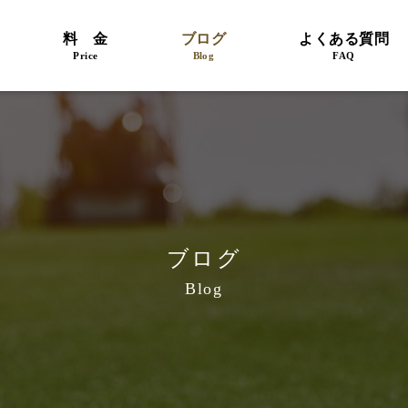
料 金
ブログ
よくある質問
Price
Blog
FAQ
ブログ
Blog