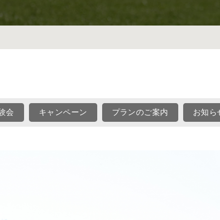
験会
キャンペーン
プランのご案内
お知ら