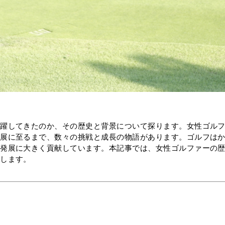
活躍してきたのか、その歴史と背景について探ります。女性ゴル
発展に至るまで、数々の挑戦と成長の物語があります。ゴルフは
の発展に大きく貢献しています。本記事では、女性ゴルファーの
説します。