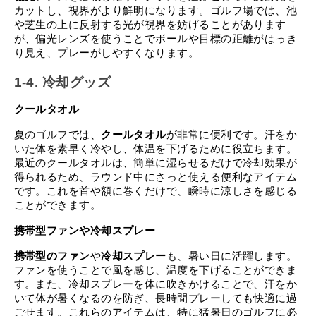
カットし、視界がより鮮明になります。ゴルフ場では、池
や芝生の上に反射する光が視界を妨げることがあります
が、偏光レンズを使うことでボールや目標の距離がはっき
り見え、プレーがしやすくなります。
1-4. 冷却グッズ
クールタオル
夏のゴルフでは、
クールタオル
が非常に便利です。汗をか
いた体を素早く冷やし、体温を下げるために役立ちます。
最近のクールタオルは、簡単に湿らせるだけで冷却効果が
得られるため、ラウンド中にさっと使える便利なアイテム
です。これを首や額に巻くだけで、瞬時に涼しさを感じる
ことができます。
携帯型ファンや冷却スプレー
携帯型のファン
や
冷却スプレー
も、暑い日に活躍します。
ファンを使うことで風を感じ、温度を下げることができま
す。また、冷却スプレーを体に吹きかけることで、汗をか
いて体が暑くなるのを防ぎ、長時間プレーしても快適に過
ごせます。これらのアイテムは、特に猛暑日のゴルフに必