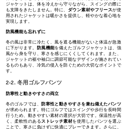
ジャケットは、体を冷えから守りながら、スイングの際に
も支障をきたしません。特に、
ダウン素材やフリース
が使
用されたジャケットは暖かさを提供し、軽やかな着心地を
実現します。
防風機能も忘れずに
冬の風は非常に冷たく、風を遮る機能がないと体温が急激
に下がります。
防風機能
を備えたゴルフジャケットは、強
風から身を守り、寒さを感じにくくしてくれます。また、
ジャケットの裾や袖口に調節可能なデザインが施されてい
るものもあり、冷気の侵入を防ぐための大切なポイントで
す。
2-2. 冬用ゴルフパンツ
防寒性と動きやすさの両立
冬のゴルフでは、
防寒性と動きやすさを兼ね備えたパンツ
が求められます。特にゴルフではスイングや歩行を長時間
行うため、動きやすい素材の選択が大切です。保温性が高
く、柔軟性のある
ストレッチ素材
を使用したパンツを選ぶ
ことで、寒さに負けずに快適にプレーできます。さらに、