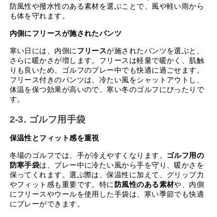
防風性や撥水性のある素材を選ぶことで、風や軽い雨から
も体を守れます。
内側にフリースが施されたパンツ
寒い日には、内側に
フリース
が施されたパンツを選ぶと、
さらに暖かさが増します。フリースは軽量で暖かく、肌触
りも良いため、ゴルフのプレー中でも快適に過ごせます。
フリース付きのパンツは、冷たい風をシャットアウトし、
体温を保つ効果が高いので、寒い冬のゴルフにぴったりで
す。
2-3. ゴルフ用手袋
保温性とフィット感を重視
冬場のゴルフでは、手が冷えやすくなります。
ゴルフ用の
防寒手袋
は、プレー中に冷たい風から手を守り、暖かさを
保ってくれます。選ぶ際は、保温性に加えて、グリップ力
やフィット感も重要です。特に
防風性のある素材
や、内側
にフリースやウールを使用した手袋は、寒い季節でも快適
にプレーができます。