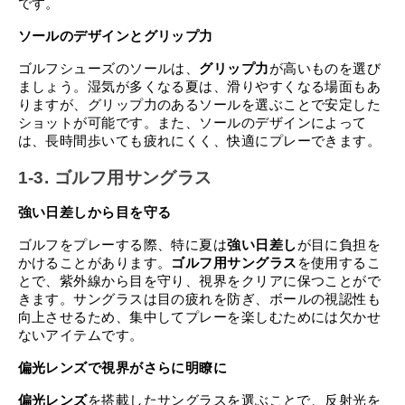
です。
ソールのデザインとグリップ力
ゴルフシューズのソールは、
グリップ力
が高いものを選び
ましょう。湿気が多くなる夏は、滑りやすくなる場面もあ
りますが、グリップ力のあるソールを選ぶことで安定した
ショットが可能です。また、ソールのデザインによって
は、長時間歩いても疲れにくく、快適にプレーできます。
1-3. ゴルフ用サングラス
強い日差しから目を守る
ゴルフをプレーする際、特に夏は
強い日差し
が目に負担を
かけることがあります。
ゴルフ用サングラス
を使用するこ
とで、紫外線から目を守り、視界をクリアに保つことがで
きます。サングラスは目の疲れを防ぎ、ボールの視認性も
向上させるため、集中してプレーを楽しむためには欠かせ
ないアイテムです。
偏光レンズで視界がさらに明瞭に
偏光レンズ
を搭載したサングラスを選ぶことで、反射光を