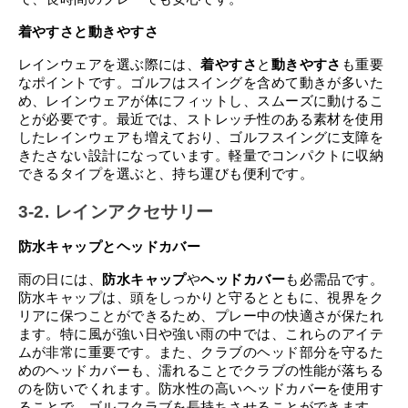
着やすさと動きやすさ
レインウェアを選ぶ際には、
着やすさ
と
動きやすさ
も重要
なポイントです。ゴルフはスイングを含めて動きが多いた
め、レインウェアが体にフィットし、スムーズに動けるこ
とが必要です。最近では、ストレッチ性のある素材を使用
したレインウェアも増えており、ゴルフスイングに支障を
きたさない設計になっています。軽量でコンパクトに収納
できるタイプを選ぶと、持ち運びも便利です。
3-2. レインアクセサリー
防水キャップとヘッドカバー
雨の日には、
防水キャップ
や
ヘッドカバー
も必需品です。
防水キャップは、頭をしっかりと守るとともに、視界をク
リアに保つことができるため、プレー中の快適さが保たれ
ます。特に風が強い日や強い雨の中では、これらのアイテ
ムが非常に重要です。また、クラブのヘッド部分を守るた
めのヘッドカバーも、濡れることでクラブの性能が落ちる
のを防いでくれます。防水性の高いヘッドカバーを使用す
ることで、ゴルフクラブを長持ちさせることができます。