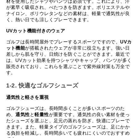
材を使用したシャツやパンツは必須です。これにより、汗
が素早く吸収され、べたつきを防ぎます。ポリエステルや
ナイロン、ポリウレタンなどの素材は、軽量で通気性が良
く、熱い日でも涼しくプレーできます。
UVカット機能付きのウェア
ゴルフは長時間屋外でプレーするスポーツですので、
UVカ
ット機能
が搭載されたウェアが非常に役立ちます。強い日
差しから肌を守り、日焼けを防ぐことができます。最近で
は、UVカット効果を持つシャツやキャップ、パンツが多く
販売されており、これらを選ぶことで紫外線対策も万全で
す。
1-2. 快適なゴルフシューズ
通気性と軽さを重視
ゴルフシューズは、長時間歩くことが多いスポーツのた
め、
通気性
と
軽量性
が重要です。通気性の良い素材を使っ
たシューズを選ぶと、足元の蒸れを防ぎ、快適にプレーで
きます。また、軽量タイプのゴルフシューズは、足にかか
る負担を軽減し、長時間歩いても疲れにくいのでおすすめ