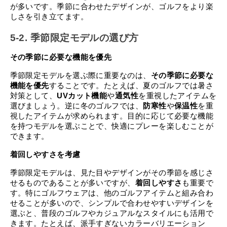
が多いです。季節に合わせたデザインが、ゴルフをより楽
しさを引き立てます。
5-2. 季節限定モデルの選び方
その季節に必要な機能を優先
季節限定モデルを選ぶ際に重要なのは、
その季節に必要な
機能を優先
することです。たとえば、夏のゴルフでは暑さ
対策として、
UVカット機能
や
通気性
を重視したアイテムを
選びましょう。逆に冬のゴルフでは、
防寒性
や
保温性
を重
視したアイテムが求められます。目的に応じて必要な機能
を持つモデルを選ぶことで、快適にプレーを楽しむことが
できます。
着回しやすさを考慮
季節限定モデルは、見た目やデザインがその季節を感じさ
せるものであることが多いですが、
着回しやすさ
も重要で
す。特にゴルフウェアは、他のゴルフアイテムと組み合わ
せることが多いので、シンプルで合わせやすいデザインを
選ぶと、普段のゴルフやカジュアルなスタイルにも活用で
きます。たとえば、派手すぎないカラーバリエーション