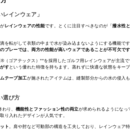
び方
ないレインウェア」
のが
レインウェアの性能
です。とくに注目すべきなのが「
撥水性
水滴を転がして衣類の中まで水が染み込まないようにする機能で
間のプレーでは、両方の性能が高いウェアであることが不可欠で
TEX®（ゴアテックス）**を採用したゴルフ用レインウェアが主
逃がす
という優れた特徴を持ちます。蒸れずに快適な状態をキー
ームテープ加工
が施されたアイテムは、縫製部分からの水の侵入
い選び方
終わり、
機能性とファッション性の両立
が求められるようになっ
を取り入れたデザインが人気です。
ケット
。肩や肘など可動部の構造を工夫しており、レインウェア