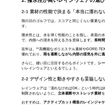
2. 撥水性が高いレインウェアの選
2-1 素材の性能で決まる「本当に濡れ
雨の日のゴルフでは、スコアと同じくらい重要な
す。
撥水性とは、水を弾く性能のことを指し、表面の
で、内側への浸水を抑える力を意味します。
長時
近年は、**高機能なポリエステル素材やGORE-
優れており、
雨を遮断しながら内部の湿気を外に
さらに、縫い目に注目するのもポイントです。
シ
いレインウェアといえるでしょう。
2-2 デザイン性と動きやすさも妥協しな
レインウェアは「濡れなければOK」という時代は
制限されないように、
立体裁断やストレッチ素材
おすすめは、
アクティブカット構造のレインジャ