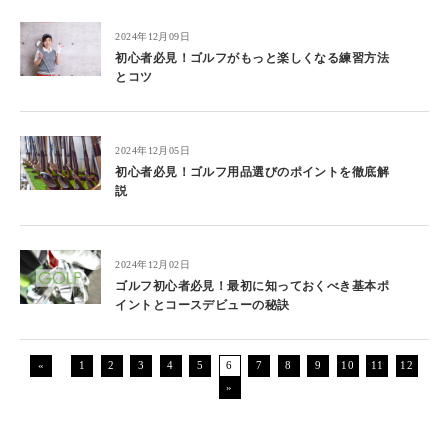
2024年12月09日
初心者必見！ゴルフがもっと楽しくなる練習方法
とコツ
2024年12月05日
初心者必見！ゴルフ用品選びのポイントを徹底解
説
2024年12月02日
ゴルフ初心者必見！最初に知っておくべき基本ポ
イントとコースデビューの秘訣
«
1
2
3
4
5
6
7
8
9
10
11
12
»